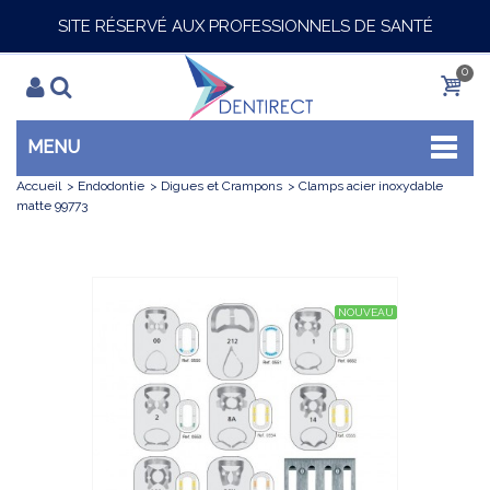
SITE RÉSERVÉ AUX PROFESSIONNELS DE SANTÉ
0
MENU
Accueil
>
Endodontie
>
Digues et Crampons
>
Clamps acier inoxydable
matte 99773
NOUVEAU