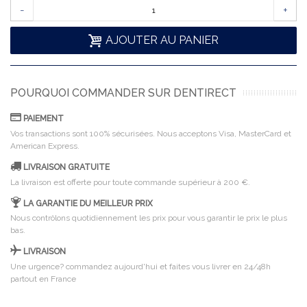
-
+
AJOUTER AU PANIER
POURQUOI COMMANDER SUR DENTIRECT
PAIEMENT
Vos transactions sont 100% sécurisées. Nous acceptons Visa, MasterCard et
American Express.
LIVRAISON GRATUITE
La livraison est offerte pour toute commande supérieur à 200 €.
LA GARANTIE DU MEILLEUR PRIX
Nous contrôlons quotidiennement les prix pour vous garantir le prix le plus
bas.
LIVRAISON
Une urgence? commandez aujourd'hui et faites vous livrer en 24/48h
partout en France