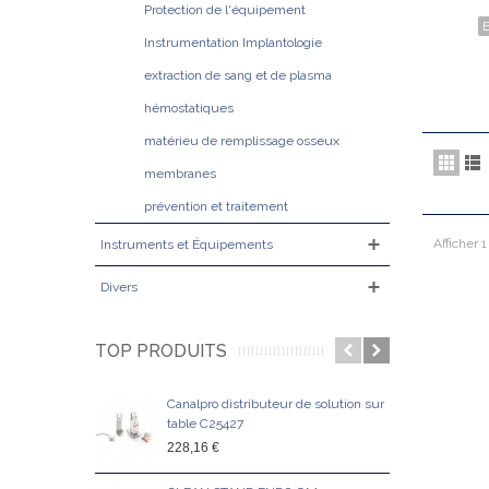
Protection de l'équipement
E
Instrumentation Implantologie
extraction de sang et de plasma
hémostatiques
matérieu de remplissage osseux
membranes
prévention et traitement
Afficher 1
Instruments et Équipements
Divers
TOP PRODUITS
Canalpro distributeur de solution sur
Clam
table C25427
18,2
228,16 €