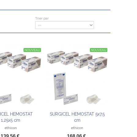
Trier par
NOUVEAU
NOUVEAU
ICEL HEMOSTAT
SURGICEL HEMOSTAT 5x7,5
Ajouter au panier
Ajouter au panier
1,25x5 cm
cm
ethicon
ethicon
139,56 €
168,06 €