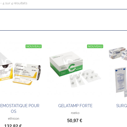
 - 4 sur 4 résultats
NOUVEAU
NOUVEAU
HEMOSTATIQUE POUR
GELATAMP FORTE
SURG
Voir
Ajouter au panier
OS
roeko
ethicon
50,97 €
132,82 €