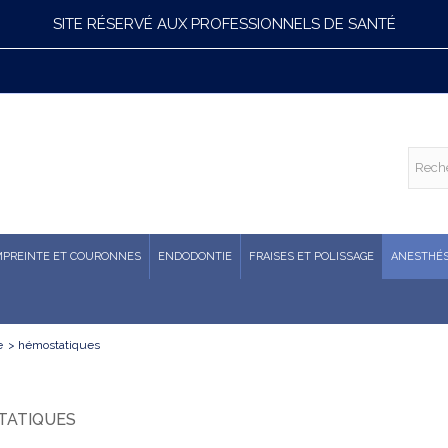
SITE RÉSERVÉ AUX PROFESSIONNELS DE SANTÉ
MPREINTE ET COURONNES
ENDODONTIE
FRAISES ET POLISSAGE
ANESTHÉS
e
>
hémostatiques
TATIQUES