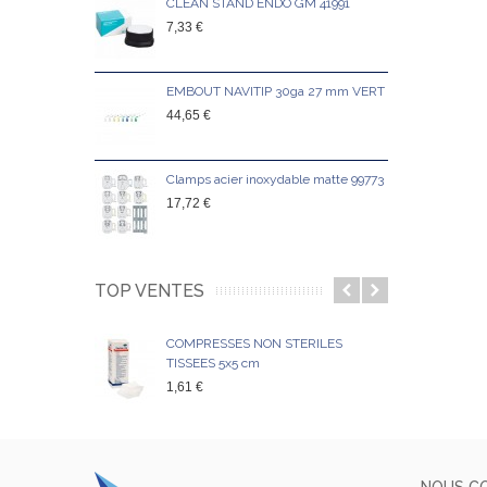
CLEAN STAND ENDO GM 41991
Clam
7,33 €
18,6
EMBOUT NAVITIP 30ga 27 mm VERT
Clam
44,65 €
18,6
Clamps acier inoxydable matte 99773
GUT
17,72 €
27,1
TOP VENTES
COMPRESSES NON STERILES
TISSEES 5x5 cm
1,61 €
NOUS C