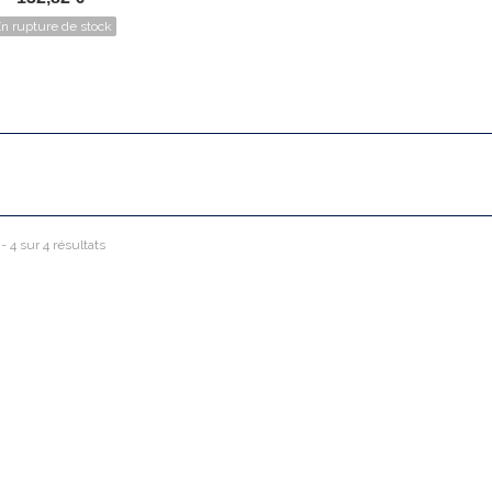
n rupture de stock
 - 4 sur 4 résultats
ps acier inoxydable matte 99772
2 €