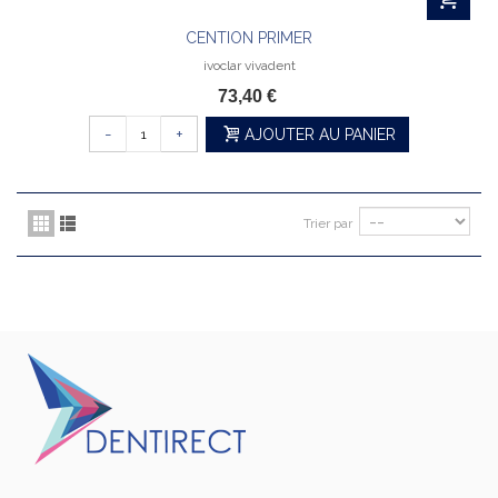
CENTION PRIMER
ivoclar vivadent
73,40 €
-
+
AJOUTER AU PANIER
Trier par