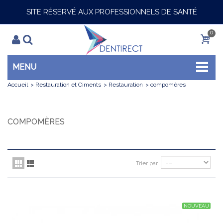
SITE RÉSERVÉ AUX PROFESSIONNELS DE SANTÉ
0
MENU
Accueil
>
Restauration et Ciments
>
Restauration
>
compomères
COMPOMÈRES
Trier par
NOUVEAU