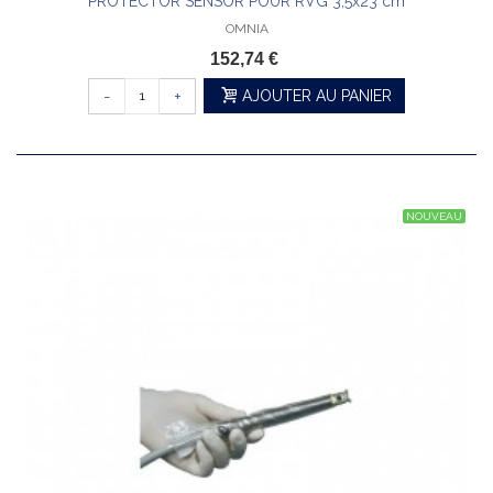
PROTECTOR SENSOR POUR RVG 3,5x23 cm
OMNIA
152,74 €
-
+
AJOUTER AU PANIER
NOUVEAU