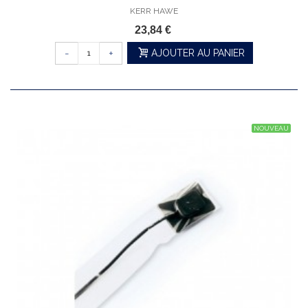
KERR HAWE
23,84 €
-
+
AJOUTER AU PANIER
NOUVEAU