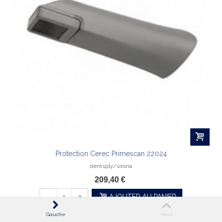
Protection Cerec Primescan 22024
dentsply/sirona
209,40 €
-
+
AJOUTER AU PANIER
Gauche
Haut