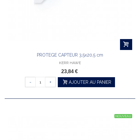
PROTEGE CAPTEUR 3,5x20,5 cm
KERR HAWE
23,84 €
-
+
AJOUTER AU PANIER
NOUVEAU