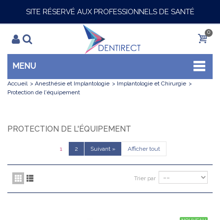
SITE RÉSERVÉ AUX PROFESSIONNELS DE SANTÉ
0
MENU
Accueil
>
Anesthésie et Implantologie
>
Implantologie et Chirurgie
>
Protection de l'équipement
PROTECTION DE L'ÉQUIPEMENT
1
2
Suivant
»
Afficher tout
Trier par