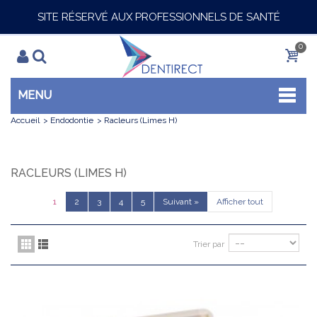
SITE RÉSERVÉ AUX PROFESSIONNELS DE SANTÉ
0
MENU
Accueil
>
Endodontie
>
Racleurs (Limes H)
RACLEURS (LIMES H)
1
2
3
4
5
Suivant
»
Afficher tout
Trier par