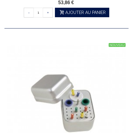
53,86 €
-
+
AJOUTER AU PANIER
NOUVEAU