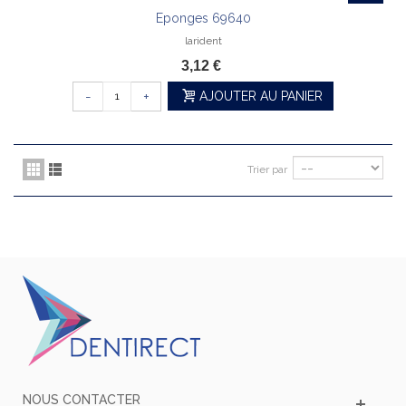
Eponges 69640
larident
3,12 €
-
+
AJOUTER AU PANIER
Trier par
NOUS CONTACTER