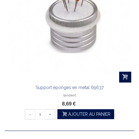
Support éponges en métal 69637
larident
8,69 €
-
+
AJOUTER AU PANIER