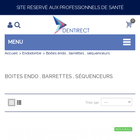
SITE RÉSERVÉ AUX PROFESSIONNELS DE SANTÉ
0
MENU
Accueil
>
Endodontie
>
Boites endo , barrettes , séquenceurs
BOITES ENDO , BARRETTES , SÉQUENCEURS
Trier par
NOUVEAU