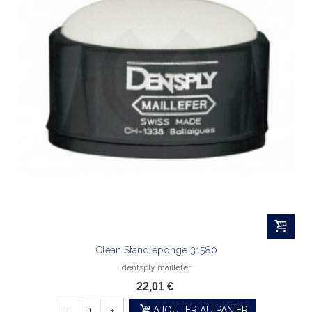
Clean Stand éponge 31580
dentsply maillefer
22,01 €
-
+
AJOUTER AU PANIER