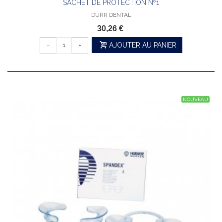
SACHET DE PROTECTION Nº1
DÜRR DENTAL
30,26 €
-
+
AJOUTER AU PANIER
NOUVEAU