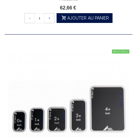
62,66 €
-
+
AJOUTER AU PANIER
NOUVEAU