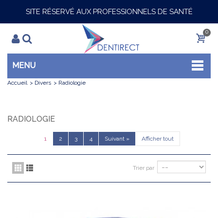
SITE RÉSERVÉ AUX PROFESSIONNELS DE SANTÉ
0
MENU
Accueil
>
Divers
>
Radiologie
RADIOLOGIE
1
2
3
4
Suivant
»
Afficher tout
Trier par