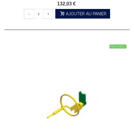
132,03 €
-
+
AJOUTER AU PANIER
NOUVEAU