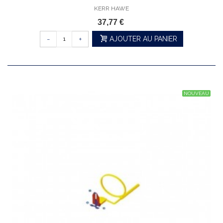
KERR HAWE
37,77 €
-
+
AJOUTER AU PANIER
NOUVEAU