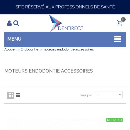
SITE RÉSERVÉ AUX PROFESSIONNELS DE SANTÉ
0
MENU
Accueil
>
Endodontie
>
moteurs endodontie accessoires
MOTEURS ENDODONTIE ACCESSOIRES
Trier par
NOUVEAU