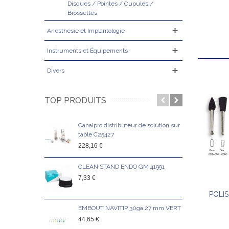
Disques / Pointes / Cupules /
Brossettes
Anesthésie et Implantologie
Instruments et Équipements
Divers
TOP PRODUITS
Canalpro distributeur de solution sur
Clam
table C25427
18,2
228,16 €
CLEAN STAND ENDO GM 41991
Clam
7,33 €
18,6
POLI
EMBOUT NAVITIP 30ga 27 mm VERT
Clam
44,65 €
18,6