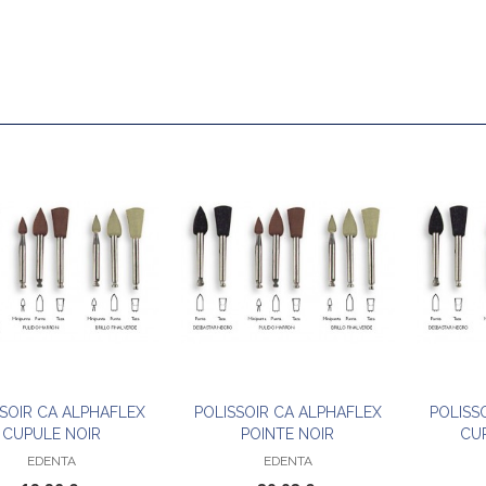
ps acier inoxydable matte 99772
2 €
ps acier inoxydable matte 99741
5 €
SSOIR CA ALPHAFLEX
POLISSOIR CA ALPHAFLEX
POLISS
Ajouter au panier
Ajouter au panier
CUPULE NOIR
POINTE NOIR
CU
ps acier inoxydable matte 99740
EDENTA
EDENTA
7 €