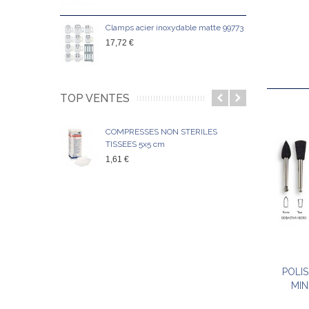
Clamps acier inoxydable matte 99773
GUT
17,72 €
27,1
TOP VENTES
COMPRESSES NON STERILES
TISSEES 5x5 cm
1,61 €
POLI
MIN