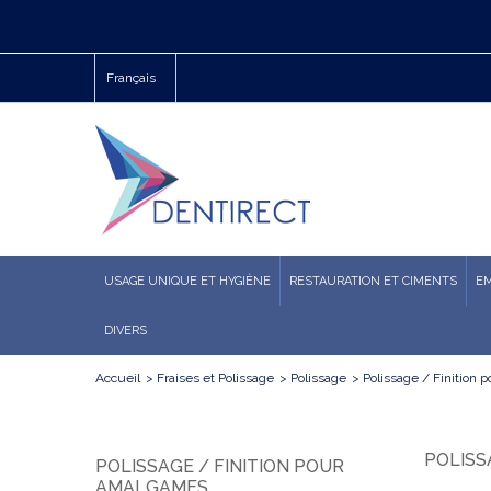
Français
USAGE UNIQUE ET HYGIÈNE
RESTAURATION ET CIMENTS
E
DIVERS
Accueil
>
Fraises et Polissage
>
Polissage
>
Polissage / Finition
POLISS
POLISSAGE / FINITION POUR
AMALGAMES