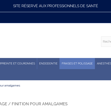
SITE RÉSERVÉ AUX PROFESSIONNELS DE SANTÉ
MPREINTE ET COURONNES
ENDODONTIE
FRAISES ET POLISSAGE
ANESTHÉS
 pour amalgames
AGE / FINITION POUR AMALGAMES