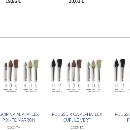
19,96 €
20,03 €
TA MTWO Nº40/.04
5 €
SSOIR CA ALPHAFLEX
POLISSOIR CA ALPHAFLEX
POLISS
Ajouter au panier
Ajouter au panier
I-POINTE MARRON
CUPULE VERT
P
EDENTA
EDENTA