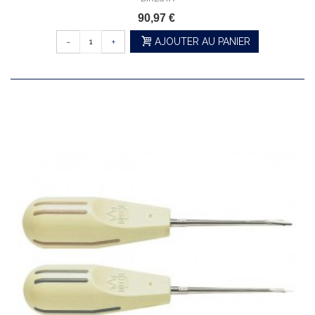
90,97 €
-
+
AJOUTER AU PANIER