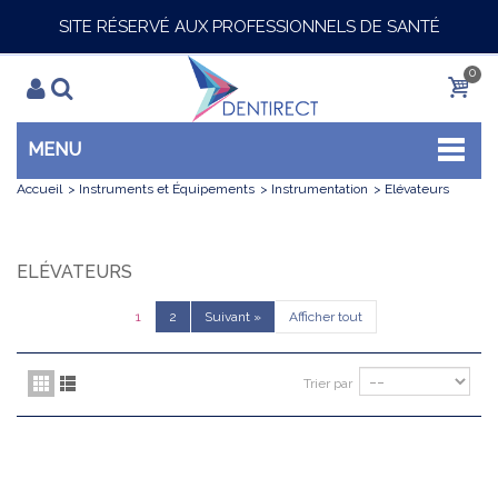
SITE RÉSERVÉ AUX PROFESSIONNELS DE SANTÉ
0
MENU
Accueil
>
Instruments et Équipements
>
Instrumentation
>
Elévateurs
ELÉVATEURS
1
2
Suivant
»
Afficher tout
Trier par