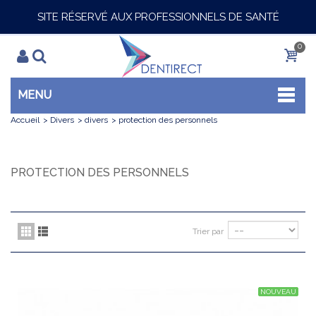
SITE RÉSERVÉ AUX PROFESSIONNELS DE SANTÉ
0
MENU
Accueil
>
Divers
>
divers
>
protection des personnels
PROTECTION DES PERSONNELS
Trier par
NOUVEAU