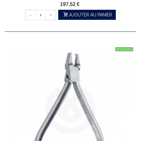
197,52 €
-
+
AJOUTER AU PANIER
NOUVEAU