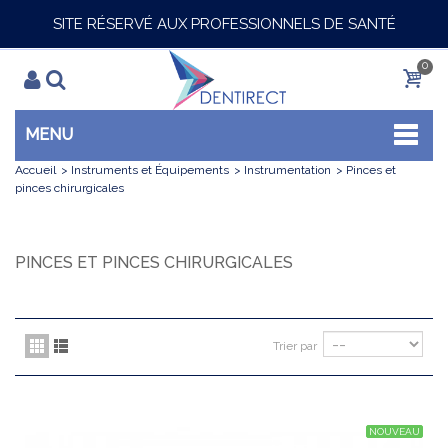
SITE RÉSERVÉ AUX PROFESSIONNELS DE SANTÉ
0
MENU
Accueil
>
Instruments et Équipements
>
Instrumentation
>
Pinces et
pinces chirurgicales
PINCES ET PINCES CHIRURGICALES
Trier par
NOUVEAU