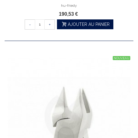
hu-friedy
190,53 €
-
+
AJOUTER AU PANIER
NOUVEAU