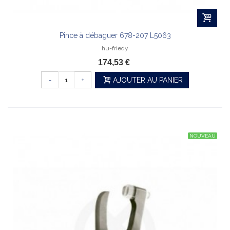
Pince à débaguer 678-207 L5063
hu-friedy
174,53 €
-
+
AJOUTER AU PANIER
NOUVEAU