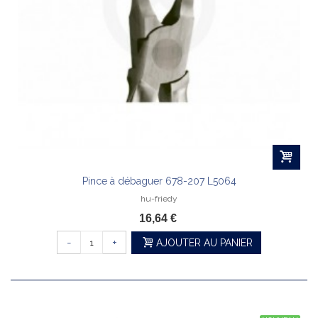
Pince à débaguer 678-207 L5064
hu-friedy
16,64 €
-
+
AJOUTER AU PANIER