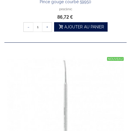
Pince gouge courbé 59950
proclinic
86,72 €
-
+
AJOUTER AU PANIER
NOUVEAU