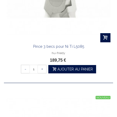
Pince 3 becs pour Ni Ti L5085
hu-friedy
189,75 €
-
+
AJOUTER AU PANIER
NOUVEAU