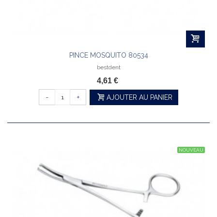
PINCE MOSQUITO 80534
bestdent
4,61 €
-
+
AJOUTER AU PANIER
NOUVEAU