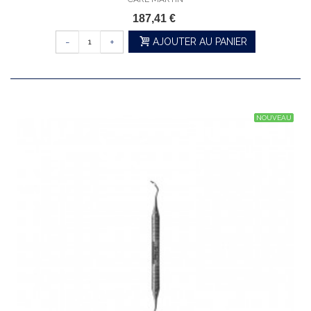
187,41 €
-
+
AJOUTER AU PANIER
NOUVEAU