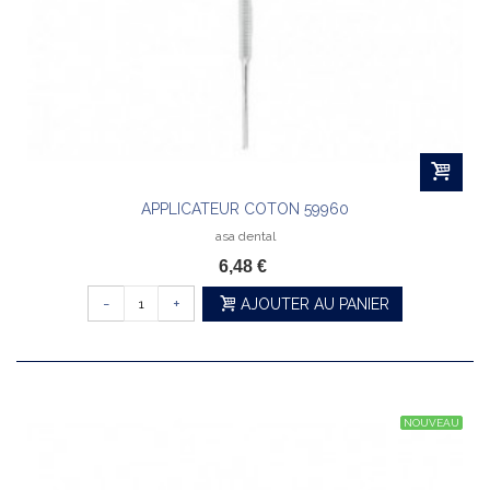
APPLICATEUR COTON 59960
asa dental
6,48 €
-
+
AJOUTER AU PANIER
NOUVEAU