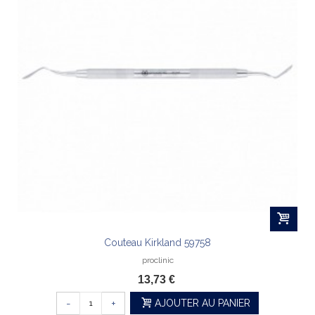
Couteau Kirkland 59758
proclinic
13,73 €
-
+
AJOUTER AU PANIER