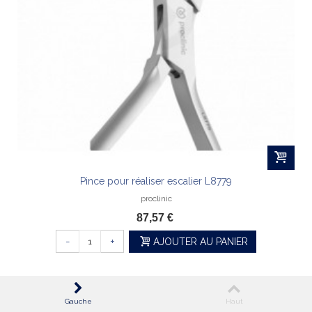
Pince pour réaliser escalier L8779
proclinic
87,57 €
-
+
AJOUTER AU PANIER
Gauche
Haut