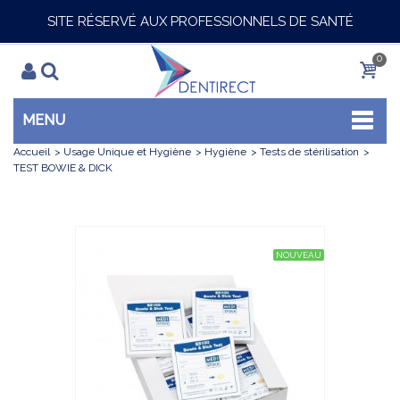
SITE RÉSERVÉ AUX PROFESSIONNELS DE SANTÉ
0
MENU
Accueil
>
Usage Unique et Hygiène
>
Hygiène
>
Tests de stérilisation
>
TEST BOWIE & DICK
NOUVEAU