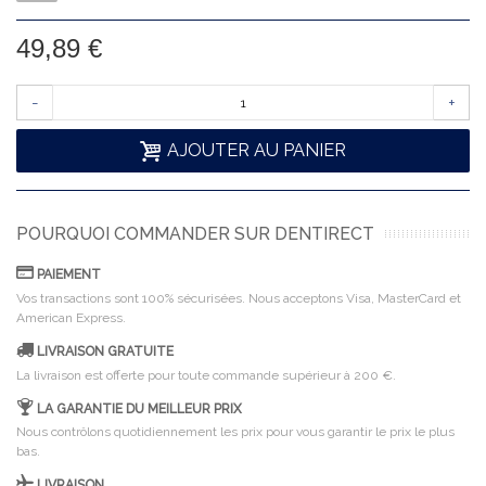
49,89 €
-
+
AJOUTER AU PANIER
POURQUOI COMMANDER SUR DENTIRECT
PAIEMENT
Vos transactions sont 100% sécurisées. Nous acceptons Visa, MasterCard et
American Express.
LIVRAISON GRATUITE
La livraison est offerte pour toute commande supérieur à 200 €.
LA GARANTIE DU MEILLEUR PRIX
Nous contrôlons quotidiennement les prix pour vous garantir le prix le plus
bas.
LIVRAISON