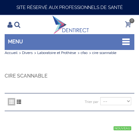
SITE RÉSERVÉ AUX PROFESSIONNELS DE SANTÉ
0
MENU
Accueil
>
Divers
>
Laboratoire et Prothèse
>
cfao
>
cire scannable
CIRE SCANNABLE
Trier par
NOUVEAU