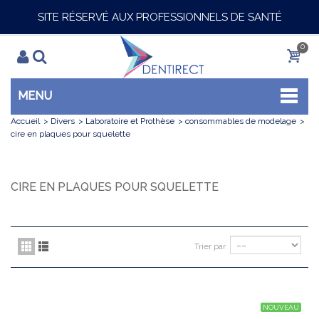
SITE RÉSERVÉ AUX PROFESSIONNELS DE SANTÉ
0
MENU
Accueil
>
Divers
>
Laboratoire et Prothèse
>
consommables de modelage
>
cire en plaques pour squelette
CIRE EN PLAQUES POUR SQUELETTE
Trier par
NOUVEAU