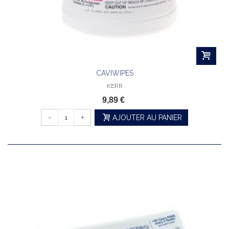
CAVIWIPES
KERR
9,89 €
-
+
AJOUTER AU PANIER