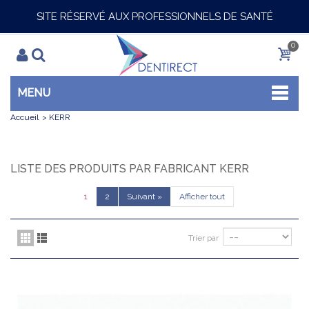
SITE RÉSERVÉ AUX PROFESSIONNELS DE SANTÉ
0
MENU
Accueil
>
KERR
LISTE DES PRODUITS PAR FABRICANT KERR
1
2
Suivant
»
Afficher tout
Trier par