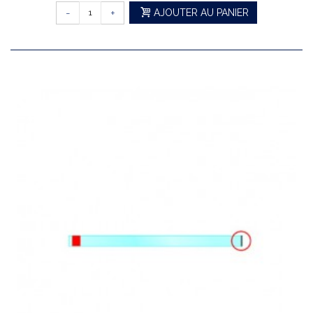
-
+
AJOUTER AU PANIER